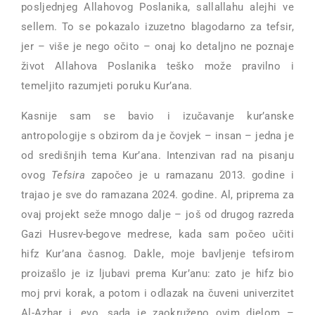
posljednjeg Allahovog Poslanika, sallallahu alejhi ve
sellem. To se pokazalo izuzetno blagodarno za tefsir,
jer – više je nego očito – onaj ko detaljno ne poznaje
život Allahova Poslanika teško može pravilno i
temeljito razumjeti poruku Kur’ana.
Kasnije sam se bavio i izučavanje kur’anske
antropologije s obzirom da je čovjek – insan – jedna je
od središnjih tema Kur’ana. Intenzivan rad na pisanju
ovog
Tefsira
započeo je u ramazanu 2013. godine i
trajao je sve do ramazana 2024. godine. Al, priprema za
ovaj projekt seže mnogo dalje – još od drugog razreda
Gazi Husrev-begove medrese, kada sam počeo učiti
hifz Kur’ana časnog. Dakle, moje bavljenje tefsirom
proizašlo je iz ljubavi prema Kur’anu: zato je hifz bio
moj prvi korak, a potom i odlazak na čuveni univerzitet
Al-Azhar i, evo, sada je zaokruženo ovim djelom –