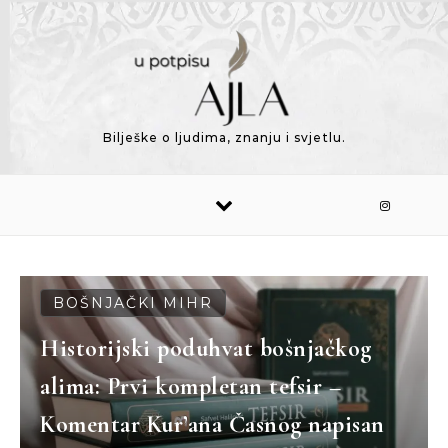
Bilješke o ljudima, znanju i svjetlu.
BOŠNJAČKI MIHR
Historijski poduhvat bošnjačkog
alima: Prvi kompletan tefsir –
Komentar Kur’ana Časnog napisan