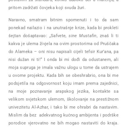
pritom zadržati čovjeka koji svuda žuri.
Naravno, smatram bitnim spomenuti i to da sam
ponekad nailazio i na unutrašnje krize, kada bi prokleti
šejtan došaptavao: „Safvete,
sine Mustafin
, znaš li ti
kakva je ulema živjela na ovim prostorima od Pruščaka
do Alameka – oni nisu napisali cijeli tefsir Kur’ana, pa
nisi dužan ni ti!“ I onda bi mi dođi da odustanem, ali
moja supruga je imala važnu ulogu u tome da ustrajem
u ovome projektu. Kada bih se obeshrabrio, ona bi me
podsjetila na odgovornost koju imam prema zajednici,
na moje poznavanje arapskog jezika, kontakte sa
velikom svjetskom ulemom, školovanje na prestižnom
univezitetu Al-Azhar, i tako bi me ohrabri da nastavim.
Mislim da bez adekvatnog kućnog ambijenta i podrške
porodice vjerovatno ne bih mogao nastaviti do kraja.