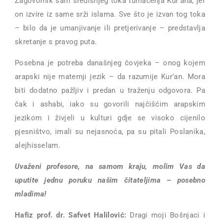
Zagovornik sam središnjeg toka tumačenja Kur’ana, jer
on izvire iz same srži islama. Sve što je izvan tog toka
– bilo da je umanjivanje ili pretjerivanje – predstavlja
skretanje s pravog puta.
Posebna je potreba današnjeg čovjeka – onog kojem
arapski nije maternji jezik – da razumije Kur’an. Mora
biti dodatno pažljiv i predan u traženju odgovora. Pa
čak i ashabi, iako su govorili najčišćim arapskim
jezikom i živjeli u kulturi gdje se visoko cijenilo
pjesništvo, imali su nejasnoća, pa su pitali Poslanika,
alejhisselam.
Uvaženi profesore, na samom kraju, molim Vas da
uputite jednu poruku našim čitateljima – posebno
mladima!
Hafiz prof. dr. Safvet Halilović:
Dragi moji Bošnjaci i