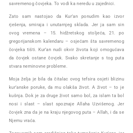
savremenog čovjeka. To vodi ka neredu u zajednici.
Zato sam nastojao da Kur’an ponudim kao izvor
rješenja, smiraja i unutarnjeg sklada. Jer ja sam sin
ovog vremena – 15. hidžretskog stoljeća, 21. po
gregorijanskom kalendaru – osjećam šta savremenog
čovjeka tišti. Kur’an nudi okvir života koji omogućava
da čovjek ostane čovjek. Svako skretanje s tog puta
stvara neminovne probleme.
Moja želja je bila da čitalac ovog tefsira osjeti blizinu
kur’anske poruke, da mu olakša život. A život – to je
kušnja. Dok je za druge život samo bol, za islam ta bol
nosi i slast – slast spoznaje Allaha Uzvišenog. Jer
čovjek zna da je na kraju njegovog puta – Allah, i da se
Njemu vraća.