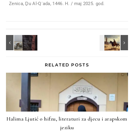
Zenica, Ḏu Al-Qʿada, 1446. H. / maj 2025. god.
RELATED POSTS
Halima Ljutić o hifzu, literaturi za djecu i arapskom
jeziku