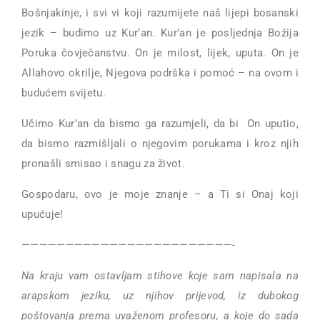
Bošnjakinje, i svi vi koji razumijete naš lijepi bosanski
jezik – budimo uz Kur’an. Kur’an je posljednja Božija
Poruka čovječanstvu. On je milost, lijek, uputa. On je
Allahovo okrilje, Njegova podrška i pomoć – na ovom i
budućem svijetu.
Učimo Kur’an da bismo ga razumjeli, da bi On uputio,
da bismo razmišljali o njegovim porukama i kroz njih
pronašli smisao i snagu za život.
Gospodaru, ovo je moje znanje – a Ti si Onaj koji
upućuje!
————————————————————————-
Na kraju vam ostavljam stihove koje sam napisala na
arapskom jeziku, uz njihov prijevod, iz dubokog
poštovanja prema uvaženom profesoru, a koje do sada