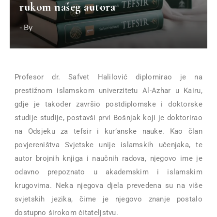
rukom našeg autora
- By
Profesor dr. Safvet Halilović diplomirao je na
prestižnom islamskom univerzitetu Al-Azhar u Kairu,
gdje je također završio postdiplomske i doktorske
studije studije, postavši prvi Bošnjak koji je doktorirao
na Odsjeku za tefsir i kur’anske nauke. Kao član
povjereništva Svjetske unije islamskih učenjaka, te
autor brojnih knjiga i naučnih radova, njegovo ime je
odavno prepoznato u akademskim i islamskim
krugovima. Neka njegova djela prevedena su na više
svjetskih jezika, čime je njegovo znanje postalo
dostupno širokom čitateljstvu.