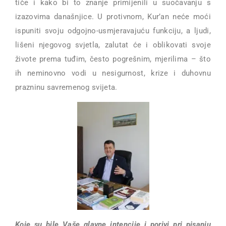
tiče i kako bi to znanje primijenili u suočavanju s
izazovima današnjice. U protivnom, Kur’an neće moći
ispuniti svoju odgojno-usmjeravajuću funkciju, a ljudi,
lišeni njegovog svjetla, zalutat će i oblikovati svoje
živote prema tuđim, često pogrešnim, mjerilima – što
ih neminovno vodi u nesigurnost, krize i duhovnu
prazninu savremenog svijeta.
Koje su bile Vaše glavne intencije i porivi pri pisanju