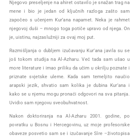
Njegovo preseljenje na ahiret ostavilo je snažan trag na
mene i bio je jedan od ključnih razloga zašto sam
započeo s učenjem Kur’ana napamet. Neka je rahmet
njegovoj duši – mnogo toga potiče upravo od njega. On
je, uistinu, najzaslužniji za ovaj moj put.
Razmišljanja o dubljem izučavanju Kur’ana javila su se
još tokom studija na Al-Azharu. Već tada sam ušao u
more literature i imao priliku da učim u okrilju poznate i
priznate svjetske uleme. Kada sam temeljito naučio
arapski jezik, shvatio sam kolika je dubina Kur’ana i
kako se u njemu mogu pronaći odgovori na sva pitanja.
Uvidio sam njegovu sveobuhvatnost.
Nakon doktoriranja na Al-Azharu 2001. godine, po
povratku u Bosnu i Hercegovinu, uz moje profesorske
obaveze posvetio sam se i izučavanje Sîre –životopisa