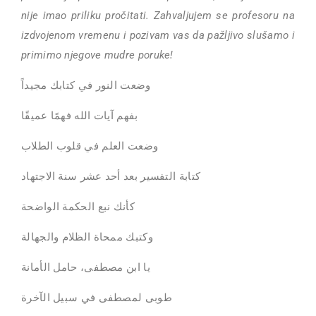
nije imao priliku pročitati. Zahvaljujem se profesoru na
izdvojenom vremenu i pozivam vas da pažljivo slušamo i
primimo njegove mudre poruke!
وضعت النور في كتابك مجيداً
بفهم آيات الله فهمًا عميقًا
وضعت العلم في قلوب الطلاب
كتابة التفسير بعد أحد عشر سنة الاجتهاد
كأنك نبع الحكمة الواضحة
وكتبك ممحاة الظلام والجهالة
يا ابن مصطفى، حامل الأمانة
طوبى لمصطفى في سبيل الآخرة