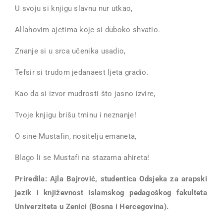
U svoju si knjigu slavnu nur utkao,
Allahovim ajetima koje si duboko shvatio.
Znanje si u srca učenika usadio,
Tefsir si trudom jedanaest ljeta gradio.
Kao da si izvor mudrosti što jasno izvire,
Tvoje knjigu brišu tminu i neznanje!
O sine Mustafin, nositelju emaneta,
Blago li se Mustafi na stazama ahireta!
Priredila: Ajla Bajrović, studentica Odsjeka za arapski
jezik i književnost Islamskog pedagoškog fakulteta
Univerziteta u Zenici (Bosna i Hercegovina).