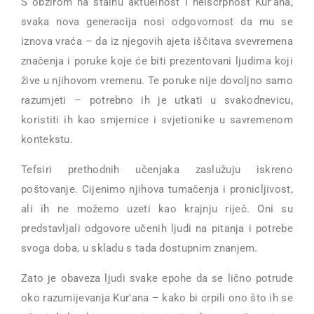
S obzirom na stalnu aktuelnost i neiscrpnost Kur’ana,
svaka nova generacija nosi odgovornost da mu se
iznova vraća – da iz njegovih ajeta iščitava svevremena
značenja i poruke koje će biti prezentovani ljudima koji
žive u njihovom vremenu. Te poruke nije dovoljno samo
razumjeti – potrebno ih je utkati u svakodnevicu,
koristiti ih kao smjernice i svjetionike u savremenom
kontekstu.
Tefsiri prethodnih učenjaka zaslužuju iskreno
poštovanje. Cijenimo njihova tumačenja i pronicljivost,
ali ih ne možemo uzeti kao krajnju riječ. Oni su
predstavljali odgovore učenih ljudi na pitanja i potrebe
svoga doba, u skladu s tada dostupnim znanjem.
Zato je obaveza ljudi svake epohe da se lično potrude
oko razumijevanja Kur’ana – kako bi crpili ono što ih se