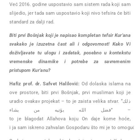
Već 2016. godine uspostavio sam sistem rada koji sam
slijedio, jer tada sam uspostavio koji nivo tefsira će biti
standard za dalji rad.
Biti prvi Bošnjak koji je napisao kompletan tefsir Kur’ana
svakako je izuzetna čast ali i odgovornost! Kako Vi
doživljavate tu ulogu i zadatak, posebno u kontekstu
vremenske dinamike i potrebe za savremenim
pristupom Kur’anu?
Hafiz prof. dr. Safvet Halilović:
Od dolaska islama na
ove prostore, biti prvi Bošnjak, prvi musliman koji je
uradio ovakav projekat – to je zaista velika stvar. “ذلك
فضل الله يؤتيه من يشاء” –
to je blagodat Allahova koju On daje kome hoće,
i ja sam iskreno zahvalan Gospodaru što mi je to omogućio