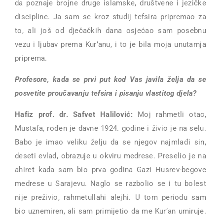
da poznaje brojne druge islamske, društvene i jezičke
discipline. Ja sam se kroz studij tefsira pripremao za
to, ali još od dječačkih dana osjećao sam posebnu
vezu i ljubav prema Kur’anu, i to je bila moja unutarnja
priprema.
Profesore, kada se prvi put kod Vas javila želja da se
posvetite proučavanju tefsira i pisanju vlastitog djela?
Hafiz prof. dr. Safvet Halilović:
Moj rahmetli otac,
Mustafa, rođen je davne 1924. godine i živio je na selu.
Babo je imao veliku želju da se njegov najmlađi sin,
deseti evlad, obrazuje u okviru medrese. Preselio je na
ahiret kada sam bio prva godina Gazi Husrev-begove
medrese u Sarajevu. Naglo se razbolio se i tu bolest
nije preživio, rahmetullahi alejhi. U tom periodu sam
bio uznemiren, ali sam primijetio da me Kur’an umiruje.