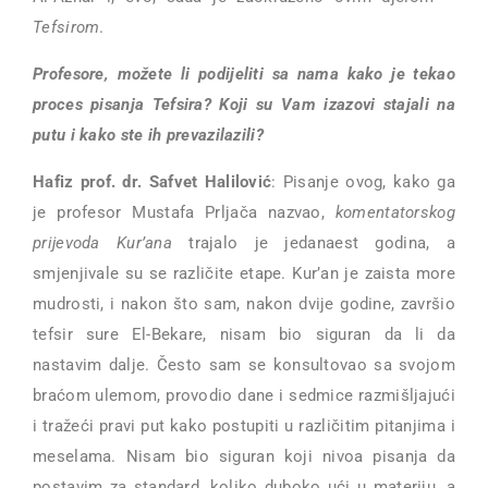
Tefsirom
.
Profesore, možete li podijeliti sa nama kako je tekao
proces pisanja Tefsira? Koji su Vam izazovi stajali na
putu i kako ste ih prevazilazili?
Hafiz prof. dr. Safvet Halilović
: Pisanje ovog, kako ga
je profesor Mustafa Prljača nazvao,
komentatorskog
prijevoda Kur’ana
trajalo je jedanaest godina, a
smjenjivale su se različite etape. Kur’an je zaista more
mudrosti, i nakon što sam, nakon dvije godine, završio
tefsir sure El-Bekare, nisam bio siguran da li da
nastavim dalje. Često sam se konsultovao sa svojom
braćom ulemom, provodio dane i sedmice razmišljajući
i tražeći pravi put kako postupiti u različitim pitanjima i
meselama. Nisam bio siguran koji nivoa pisanja da
postavim za standard, koliko duboko ući u materiju, a