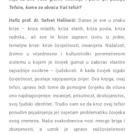
Tefsira, kome se obraća Vaš tefsir?
Hafiz prof. dr. Safvet Halilović:
Danas je sve u znaku
krize – kriza mladih, kriza starih, kriza posla, kriza
radnika… ali sve te krize zapravo izviru iz jedne,
temeljne krize: krize čovječnosti, insanijeta. Nažalost,
živimo u vrijednosno i kulturološki poremećenom
sistemu u kojem je čovjek gurnut u zaborav vlastite
najvažnije osobine – ljudskosti. A kada čovjek izgubi
čovječnost, postaje najopasnija zvijer. Ova knjiga, ovaj
tefsir, upravo teži tome da pomogne čovjeku da očuva
ono najdragocjenije: insanijet, prisutnost, dostojanstvo,
svoj ljudski identitet. Trudio sam se da kroz ovaj tefsir
ponudim pojašnjenja jer osjećam problematiku čovjeka
ovog vremena. Naša svakodnevica nosi mnogo briga i
zbunjenosti, a uzrok je upravo raščovječenost