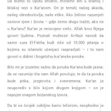
Da bismo tu Uputu shvatili, moramo biti u stalnoj i
bliskoj vezi s Kur’anom. On je temelj našeg akaida,
našeg obredoslovlja, naše etike. Ako želimo razumjeti
osnove vjere i života – gdje ćemo drugo tražiti, ako ne
u Kur’anu? Kur’an je neiscrpno vrelo. Allah kroz Njega
govori ljudima. Poznati mufessir Ar-Razi navodi da
samo sura El-Fatiha budi više od 10.000 pitanja o
kojima su islamski učenjaci raspravljali – i to nam
govori o dubini i bogatstvu kur’anske poruke.
Bilo mi je izuzetno važno da poruka Kur’ana bude jasna:
da se razumije šta nam Allah poručuje, te da ta poruka
bude pitka, jezgrovita i svevremena. Kur’an je
neuporediv s bilo kojom drugom knjigom – on je
napojen snagom božanskog izvora.
Da bi se čovjek ozbiljno bavio tefsirom, neophodno je